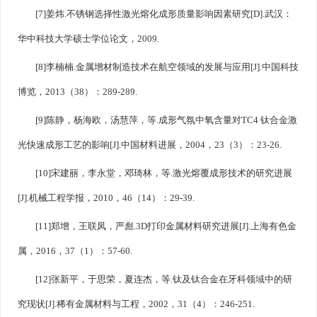
[7]姜炜.不锈钢选择性激光熔化成形质量影响因素研究[D].武汉：
华中科技大学硕士学位论文，2009.
[8]李楠楠.金属增材制造技术在航空领域的发展与应用[J].中国科技
博览，2013（38）：289-289.
[9]陈静，杨海欧，汤慧萍，等.成形气氛中氧含量对TC4 钛合金激
光快速成形工艺的影响[J].中国材料进展，2004，23（3）：23-26.
[10]宋建丽，李永堂，邓琦林，等.激光熔覆成形技术的研究进展
[J].机械工程学报，2010，46（14）：29-39.
[11]郑增，王联凤，严彪.3D打印金属材料研究进展[J].上海有色金
属，2016，37（1）：57-60.
[12]张新平，于思荣，夏连杰，等.钛及钛合金在牙科领域中的研
究现状[J].稀有金属材料与工程，2002，31（4）：246-251.