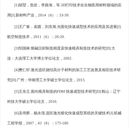
[1]胡堃，危岩，李路海，等.3D打印技术在生物医用材料领域的应
用[J].新材料产业，2014（8）：33-39.
[2]王广春，袁圆，刘东旭.光固化快速成型技术的应用及其进展[J].
航空制造技术，2011（6）：26-29.
[3]邹国林.熔融沉积制造精度及快速模具制造技术的研究[D].大
连：大连理工大学博士学位论文，2002.
[4]樊仁轩.激光选区烧结高分子材料的加工工艺改善及相应技术研
究[D].广州：华南理工大学硕士学位论文，2015.
[5]王东立.面向模具制造的FDM 快速成型技术研究[D].鞍山：辽宁
科技大学硕士学位论文，2016.
[6]吴伟辉，杨永强.选区激光熔化快速成型系统的关键技术[J].机械
工程学报，2007，43（8）：175-180.