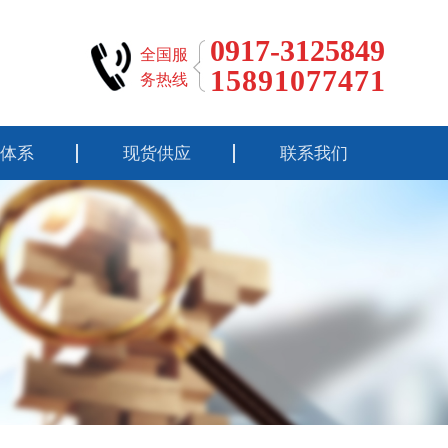
0917-3125849
全国服
15891077471
务热线
体系
现货供应
联系我们
标准
钛材料
性能
钛锻件
流程
钛加工件
报告
钛靶锆靶铬靶
钛标准件
钛设备