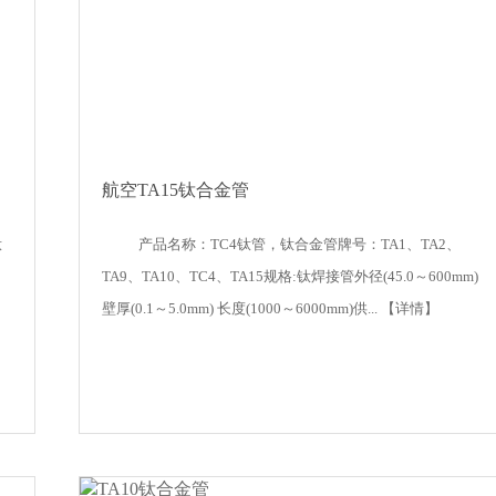
航空TA15钛合金管
钛
产品名称：TC4钛管，钛合金管牌号：TA1、TA2、
，
TA9、TA10、TC4、TA15规格:钛焊接管外径(45.0～600mm)
】
壁厚(0.1～5.0mm) 长度(1000～6000mm)供...
【详情】