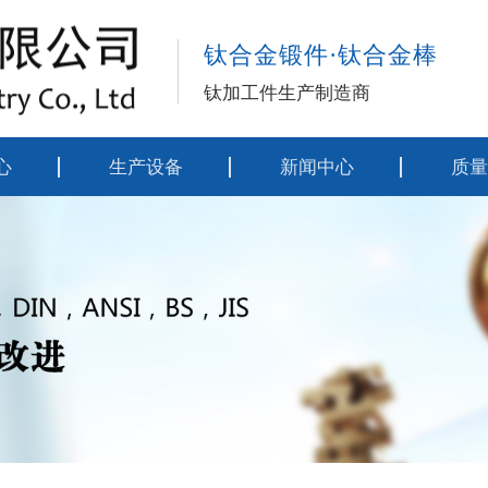
钛合金锻件·钛合金棒
钛加工件生产制造商
心
生产设备
新闻中心
质量
材料
公司动态
执行
锻件
行业资讯
工艺
制品
技术资料
工艺
列
检测
螺丝
类