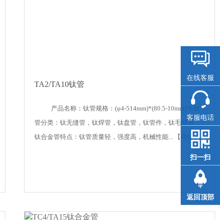
在线客服
TA2/TA10钛管
产品名称：钛管规格：(φ4-514mm)*(80.5-10mm)*L钛
客服电话
管分类：钛无缝管，钛焊管，钛盘管，钛管件，钛毛细管，
钛合金管特点：钛管质量轻，强度高，机械性能...
【详情】
扫一扫
返回顶部