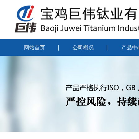
网站首页
公司概况
产品中
公司简介
钛合金
企业资质
钛合金
组织机构
钛合金
厂区掠影
靶材系
钛合金
钛设备