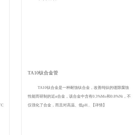
TA10钛合金管
TA10钛合金是一种耐蚀钛合金，改善纯钛的缝隙腐蚀
性能而研制的近α合金，该合金中含有0.3%Mo和0.8%Ni，不
TC11
仅强化了合金，而且对高温、低pH...
【详情】