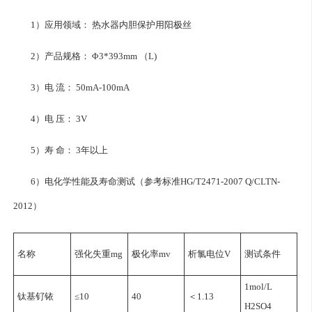
1）应用领域： 热水器内胆保护用阳极丝
2）产品规格： Φ3*393mm （L)
3）电 流： 50mA-100mA
4）电 压： 3V
5）寿 命： 3年以上
6）电化学性能及寿命测试（参考标准HG/T2471-2007 Q/CLTN-
2012）
名称
强化失重mg
极化率mv
析氯电位V
测试条件
1mol/L
钛基钌铱
≤10
40
＜1.13
H2SO4