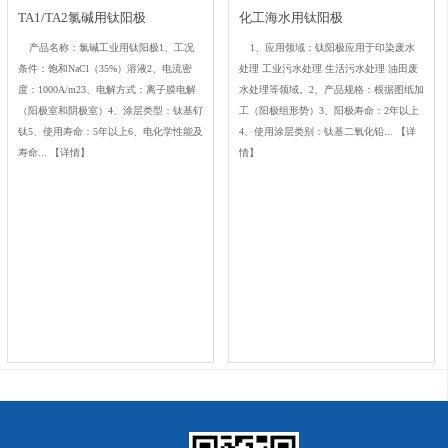
TA1/TA2氯碱用钛阳极
化工海水用钛阳极
产品名称：氯碱工业用钛阳极1、工况
1、应用领域：钛阳极应用于印染废水
条件：饱和NaCl（35%）溶液2、电流密
处理 工业污水处理 生活污水处理 油田废
度：1000A/m23、电解方式：离子膜电解
水处理等领域。2、产品规格：根据图纸加
（阳极室和阴极室）4、涂层类型：钛基钌
工（阳极组形势）3、阳极寿命：2年以上
钛5、使用寿命：5年以上6、电化学性能及
4、使用涂层类别：钛基二氧化铅...
【详
寿命...
【详情】
情】