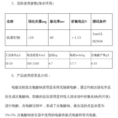
5、实际使用参数(海水环境）
名称
强化失重mg
极化率mv
析氯电位V
测试条件
1mol/L
钛基钌铱
≤10
40
＜1.13
H2SO4
工况条件g/L
电流密度A/m2
盐耗kg
电耗kwh/kg
次氯酸产率g/L
30-50
500-1500
4-7
3.7-7
6-10
6、产品使用背景及介绍：
电极法制造次氯酸钠原理是采用无隔膜电解，通过均相次级化学反
应生成次氯酸钠。阳极的反应原理是对投入游泳池中的氯化钠(药片状)
进行电解。在电解过程中，形成了次氯酸钠。最合适的含盐浓度为
3%-5%. 次氯酸钠发生器中使用的电极有板式电极和管式电极。