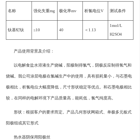
名称
强化失重mg
极化率mv
析氯电位V
测试条件
1mol/L
钛基钌钛
≤10
40
＜1.13
H2SO4
产品使用背景及介绍：
以电解食盐水溶液生产烧碱，阳极制得氯气，阴极反应制得氢气和
烧碱。我公司涂层电极在氯碱生产中的使用，具有损耗量小，与石墨电
极相比，析氯电位大幅度降低，尺寸形状稳定等优点。和石墨电极相比
较，在同样的电解环境下产品质量高，能耗低，氯气纯度高。
形状：根据客户的要求而定。产品几何形状网箱式、单极多元板式
阳极组或其它形式
热水器阴保用阳极丝