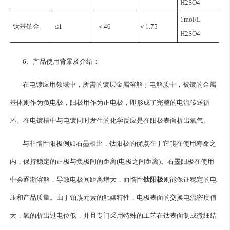
H2SO4
1mol/L
钛基铂金
≤1
＜40
＜1.75
H2SO4
6、产品使用背景及介绍：
在电镀应用领域中，所需的镀层金属溶解于电解质中，被镀的金属
基体则作为负电极，阳极用作为正电极，即形成了完整的电流传送循
环。在电镀槽中与电镀同时发生的化学反应是在阳极表面析出氧气。
与非惰性阳极例如石墨相比，钛阳极的优点在于它能在使用寿命之
内，保持稳定的正极与负极间的距离(电极之间距离)。石墨阳极在使用
中会逐渐溶解，导致电极间距离增大，而惰性
钛阳极
则能保证稳定的电
压和产品质量。由于铂族元素的触媒特性，电极表面的交换电流密度值
大，氧的析出过电位低，并且专门采用特殊的工艺在钛表面制成微细结