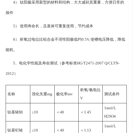
4） 钛阳极采用新型的材料和结构，大大减轻其重量，方便日常的
操作
5） 使用寿命长，且基体可重复使用，节约成本
6） 析氧过电位比铅合金不溶性阳极低约0.5V, 使槽电压降低，降低
能耗。
5、电化学性能及寿命测试（参考标准HG/T2471-2007 Q/CLTN-
2012）
析氧/氯电位
名称
强化失重mg
极化率mv
测试条件
V
1mol/L
钛基铱钽
≤10
＜40
＜1.45
H2SO4
1mol/L
钛基钌铱
≤10
＜40
＜1.13