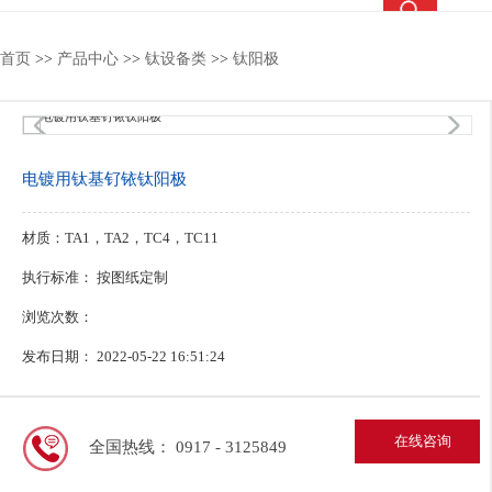
热搜关键词：
钛合金锻件
钛合金棒
钛合金法兰
钛靶
首页
>>
产品中心
>>
钛设备类
>>
钛阳极
1
/1
电镀用钛基钌铱钛阳极
材质：TA1，TA2，TC4，TC11
执行标准： 按图纸定制
浏览次数：
发布日期： 2022-05-22 16:51:24
在线咨询
全国热线： 0917 - 3125849