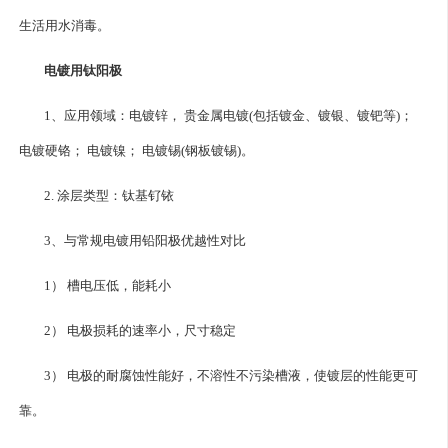
生活用水消毒。
电镀用钛阳极
1、应用领域：电镀锌， 贵金属电镀(包括镀金、镀银、镀钯等)；
电镀硬铬； 电镀镍； 电镀锡(钢板镀锡)。
2. 涂层类型：钛基钌铱
3、与常规电镀用铅阳极优越性对比
1） 槽电压低，能耗小
2） 电极损耗的速率小，尺寸稳定
3） 电极的耐腐蚀性能好，不溶性不污染槽液，使镀层的性能更可
靠。