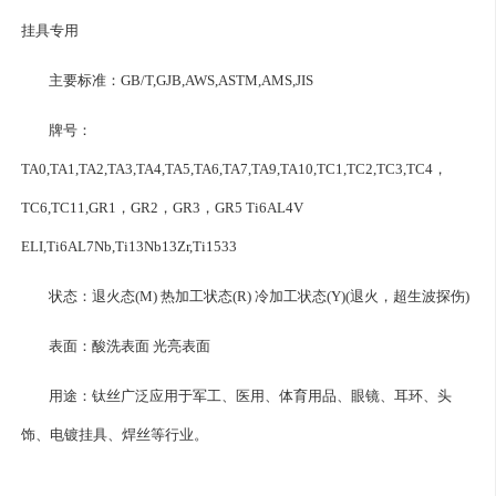
挂具专用
主要标准：GB/T,GJB,AWS,ASTM,AMS,JIS
牌号：
TA0,TA1,TA2,TA3,TA4,TA5,TA6,TA7,TA9,TA10,TC1,TC2,TC3,TC4，
TC6,TC11,GR1，GR2，GR3，GR5 Ti6AL4V
ELI,Ti6AL7Nb,Ti13Nb13Zr,Ti1533
状态：退火态(M) 热加工状态(R) 冷加工状态(Y)(退火，超生波探伤)
表面：酸洗表面 光亮表面
用途：钛丝广泛应用于军工、医用、体育用品、眼镜、耳环、头
饰、电镀挂具、焊丝等行业。