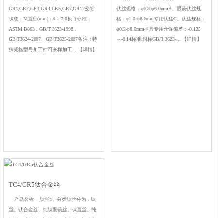
GR1,GR2,GR3,GR4,GR5,GR7,GR12交货
钛丝规格：φ0.8-φ6.0mmB、眼镜钛丝规
状态：M直径(mm)：0.1-7.0执行标准：
格：φ1.0-φ6.0mm专用钛丝C、钛丝规格：
ASTM B863，GB/T 3623-1998，
φ0.2-φ8.0mm挂具专用允许偏差：-0.125
GB/T3624-2007、GB/T3625-2007备注：特
～-0.14标准:国标GB/T 3623-...
【详情】
殊规格型号加工件可来样加工...
【详情】
TC4/GR5钛合金丝
产品名称： 钛丝1、分类钛丝分为：钛
丝、钛合金丝、纯钛眼镜丝、钛直丝、纯