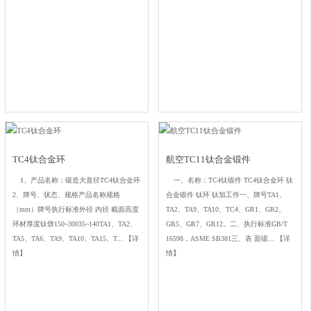
TC4钛合金环
航空TC11钛合金锻件
1、产品名称：锻造大直径TC4钛合金环
一、名称：TC4钛锻件 TC4钛合金环 钛
2、牌号、状态、规格产品名称规格
合金锻件 钛环 钛加工件一、牌号TA1、
（mm）牌号执行标准外径 内径 截面高度
TA2、TA9、TA10、TC4、GR1、GR2、
环材厚度钛饼150~30035~140TA1、TA2、
GR5、GR7、GR12。二、执行标准GB/T
TA5、TA6、TA9、TA10、TA15、T...
【详
16598，ASME SB381三、表 面锻...
【详
情】
情】