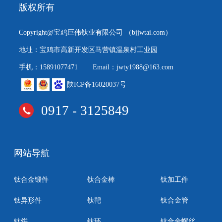
版权所有
Copyright@宝鸡巨伟钛业有限公司
（bjjwtai.com）
地址：宝鸡市高新开发区马营镇温泉村工业园
手机：15891077471
Email：jwty1988@163.com
陕ICP备16020037号
0917 - 3125849
网站导航
钛合金锻件
钛合金棒
钛加工件
钛异形件
钛靶
钛合金管
钛饼
钛环
钛合金螺丝