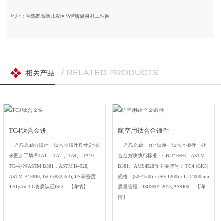
地址：宝鸡市高新开发区马营镇温泉村工业园
/ RELATED PRODUCTS
相关产品
TC4钛合金饼
航空用钛合金锻件
产品名称钛锻件、钛合金锻件尺寸定制/
产品名称：TC4钛块、钛合金锻件、钛
来图加工牌号TA1、 TA2 、TA9、 TA10、
合金方块执行标准：GB/T16598、ASTM
TC4标准ASTM B381，ASTM B4928,
B381、AMS4928等主要牌号： TC4 (GR5)
ASTM B13810, ISO-5832-2(3), JIS等密度
规格：(50~1500) x (50~1200) x L <4000mm
4.51g/cm3 G资质认证ISO...
【详情】
质量管理：ISO9001:2015,AS9100...
【详
情】