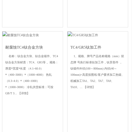
耐腐蚀TC4钛合金方块
TC4/GR5钛加工件
名称：钛合金方块、钛合金锻件、TC4
1、规格、牌号产品名称规格（mm）状
钛合金方块材质：TC4、GR5等 。规格：
态牌 号执行标准钛加工件，钛异形件 ，
厚度*宽度*长度 （4.1~60.0）
钛锻件外径(100～800mm) 内径(40～
*（400~3000）*（1000~4000） 热轧
100mm)×高度按图纸/客户要求加工热锻、
（0.3~4.0）*（400~1000）
机械加工TA1、TA2、TA7、TA9、
*（1000~3000） 冷轧供货标准：可按
TA10、...
【详情】
GB/T 3...
【详情】