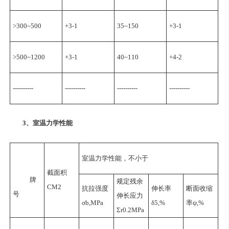
>300~500
+3-1
35~150
+3-1
>500~1200
+3-1
40~110
+4-2
----------
----------
----------
----------
3、室温力学性能
室温力学性能，不小于
截面积
牌
规定残余
CM2
抗拉强度
伸长率
断面收缩
号
伸长应力
σb,MPa
δ5,%
率ψ,%
Σr0.2MPa