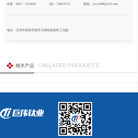
传真：0917 - 3125849
QQ：748619711
邮箱：jwty1988@163.com
地址：宝鸡市高新开发区马营镇温泉村工业园
/ RELATED PRODUCTS
相关产品