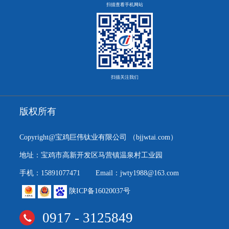
扫描查看手机网站
扫描关注我们
版权所有
Copyright@宝鸡巨伟钛业有限公司
（bjjwtai.com）
地址：宝鸡市高新开发区马营镇温泉村工业园
手机：15891077471
Email：jwty1988@163.com
陕ICP备16020037号
0917 - 3125849