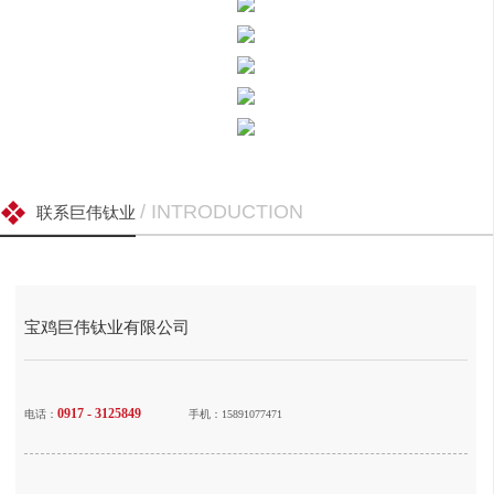
/ INTRODUCTION
联系巨伟钛业
宝鸡巨伟钛业有限公司
0917 - 3125849
电话：
手机：15891077471