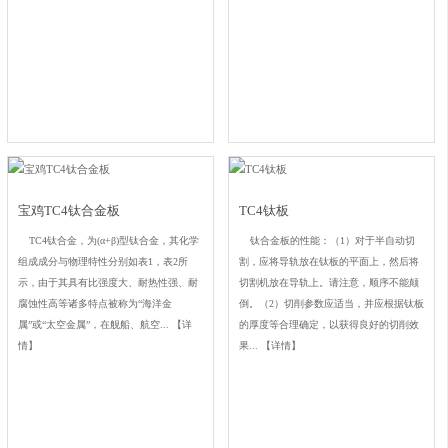
宝鸡TC4钛合金板
TC4钛板
TC4钛合金，为(α+β)型钛合金，其化学
钛合金板的性能：（1）对于半自动切
组成成分与物理特性分别如表1，表2所
割，应将导轨放在钛板的平面上，然后将
示，由于其具有比强度大、耐热性强、耐
切割机放在导轨上。请注意，顺序不能颠
腐蚀性高等诸多特点被称为“海洋金
倒。（2）切削参数应适当，并应根据钛板
属”或“太空金属”，在舰船、航空...
【详
的厚度等合理确定，以获得良好的切削效
情】
果...
【详情】