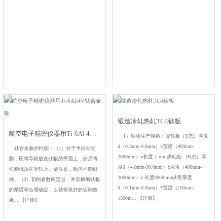
锻造冷轧热轧TC4钛板
航空电子精密仪器用Ti-6Al-4V钛合金板
1）钛板生产规格：冷轧板（Y态）厚度
δ（0.3mm-4.0mm）x宽度（400mm-
钛合金板的性能：（1）对于半自动切
2000mm）x长度 L mm热轧板 （R态）厚
割，应将导轨放在钛板的平面上，然后将
度δ（4.0mm-30.0mm）x宽度（400mm-
切割机放在导轨上。请注意，顺序不能颠
3000mm）x 长度9000mm钛带厚度
倒。（2）切削参数应适当，并应根据钛板
δ（0.1mm-6.0mm）*宽度（100mm-
的厚度等合理确定，以获得良好的切削效
1500m...
【详情】
果...
【详情】