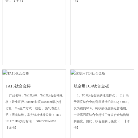
合...
【详情】
情】
TA15钛合金棒
航空用TC4钛合金板
产品名称：TA15钛棒、TA15钛合金棒规
1、TC4钛合金板的性能特点：（1）高
格：最小直径1.0mm×长度6000mm最小起
于强度钛合金的密度通常约为4.5g / cm3，
订量：5kg生产方式：锻造， 热轧表面工
仅为钢的60％。纯钛的强度接近普通钢。
艺：磨光钛棒，车光钛棒钛棒公差： H11
一些高强度钛合金超过了许多合金结构钢
H9 H7 H6 执行标准： GB/T2965-2010...
的强度。因此，钛合金的比强度（...
【详
【详情】
情】