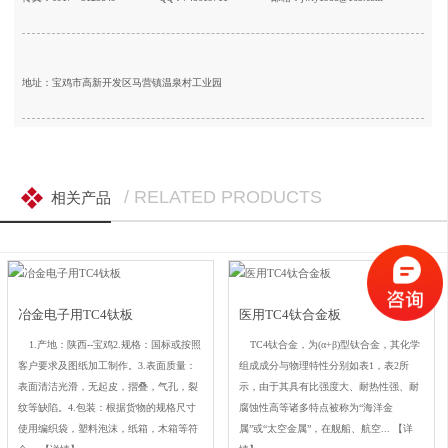
地址：宝鸡市高新开发区马营镇温泉村工业园
/ RELATED PRODUCTS
相关产品
冶金电子用TC4钛板
医用TC4钛合金板
1.产地：陕西--宝鸡2.规格：国标或按照
TC4钛合金，为(α+β)型钛合金，其化学
客户要求及图纸加工制作。3.表面质量：
组成成分与物理特性分别如表1，表2所
表面清洁光滑，无起皮，摺叠，气孔，裂
示，由于其具有比强度大、耐热性强、耐
纹等缺陷。4.包装：根据货物的规格尺寸
腐蚀性高等诸多特点被称为“海洋金
使用编织袋，塑料泡沫，纸箱，木箱等符
属”或“太空金属”，在舰船、航空...
【详