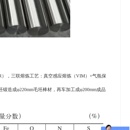
R），三联熔炼工艺：真空感应熔炼（VIM）+气氛保
坯锻造成φ220mm毛坯棒材，再车加工成φ200mm成品