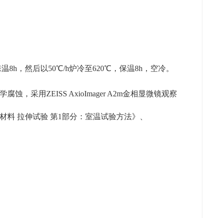
8h，然后以50℃/h炉冷至620℃，保温8h，空冷。
采用ZEISS AxioImager A2m金相显微镜观察
《金属材料 拉伸试验 第1部分：室温试验方法》、