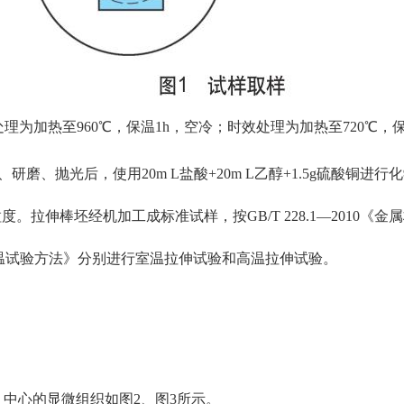
理为加热至960℃，保温1h，空冷；时效处理为加热至720℃，保温
光后，使用20m L盐酸+20m L乙醇+1.5g硫酸铜进行化学腐蚀，
计晶粒度。拉伸棒坯经机加工成标准试样，按GB/T 228.1—2010
部分：高温试验方法》分别进行室温拉伸试验和高温拉伸试验。
、中心的显微组织如图2、图3所示。