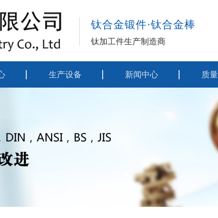
钛合金锻件·钛合金棒
钛加工件生产制造商
心
生产设备
新闻中心
质量
材料
公司动态
执行
锻件
行业资讯
工艺
制品
技术资料
工艺
列
检测
螺丝
类