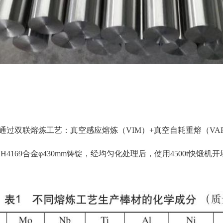
过双联熔炼工艺：真空感应熔炼（VIM）+真空自耗重熔（VA
4169合金φ430mm铸锭，经均匀化处理后，使用4500t快锻机开