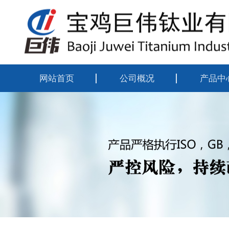
网站首页
公司概况
产品中
公司简介
钛合金
企业资质
钛合金
组织机构
钛合金
厂区掠影
靶材系
钛合金
钛设备