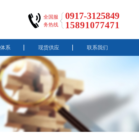
0917-3125849
全国服
15891077471
务热线
体系
现货供应
联系我们
标准
钛材料
性能
钛锻件
流程
钛加工件
报告
钛靶锆靶铬靶
钛标准件
钛设备