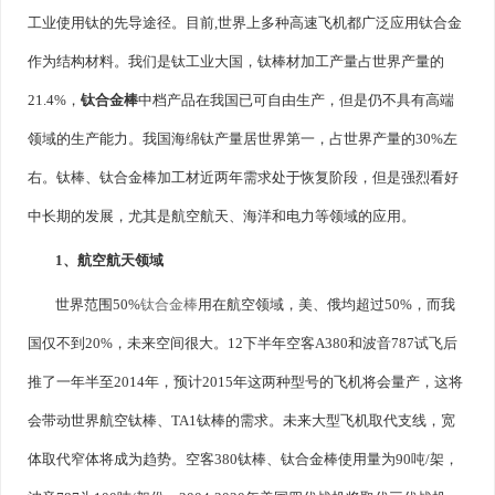
工业使用钛的先导途径。目前,世界上多种高速飞机都广泛应用钛合金
作为结构材料。我们是钛工业大国，钛棒材加工产量占世界产量的
21.4%，
钛合金棒
中档产品在我国已可自由生产，但是仍不具有高端
领域的生产能力。我国海绵钛产量居世界第一，占世界产量的30%左
右。钛棒、钛合金棒加工材近两年需求处于恢复阶段，但是强烈看好
中长期的发展，尤其是航空航天、海洋和电力等领域的应用。
1、航空航天领域
世界范围50%
钛合金棒
用在航空领域，美、俄均超过50%，而我
国仅不到20%，未来空间很大。12下半年空客A380和波音787试飞后
推了一年半至2014年，预计2015年这两种型号的飞机将会量产，这将
会带动世界航空钛棒、TA1钛棒的需求。未来大型飞机取代支线，宽
体取代窄体将成为趋势。空客380钛棒、钛合金棒使用量为90吨/架，