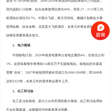
波音787为100吨/架份。2004-2020年美国四代战机将取代三代战机，
四代战机F-22钛棒、钛合金棒使用比例为40%，而苏-27、F-15等三代
机用钛比例仅为17%。中国大飞机、航天空间站、嫦娥计划都会大量
使用钛棒、钛合金棒。尤其是大飞机项目，未来几年将会得到实施，
钛棒应用量将逐步加大。
2、电力领域
中国核电计划，2020年核发电量将占发电总量的4%，目前仅占到
1%，这意味着每年将增加3-4座百万千瓦级核电站。核电站的冷凝器
需要“全钛”。2007年核电用焊接钛管进口为1800-2000吨，而2008年
达到3322吨，未来几年的需求将会逐年上升。
3、化工和冶金
化工及冶金领域，是
钛合金棒
应用的最大领域，化工和冶金用钛
不会长期衰减，会随着经济的恢复逐步回暖。