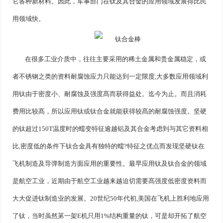
它各种新材料。因此，军事部门在钛及其合金的应用领域发展得比民
用领域快。
在很多工业介质中，往往主要采用的稀土金属和贵金属稳定，或
者不锈钢之类的资料耐腐蚀应力只能达到一定限度,大多数应用领域利
用钛由于密度小、耐腐蚀及强度髙而获得益处。迄今为止。而且消耗
费用比较髙，所以应用钛或钛合金就能获得较髙的耐腐蚀强度。坚硬
的钛超过150T温度时的蠕变特征逾越铝及其合金考虑到与其它资料相
比,密度低的条件下钛合金具有独特的蠕?特征之优点而发现坚硬钛在
飞机制造及导弹制造方面应用的重要性。最早应用钛及钛合金的领域
是航空工业，近期由于航空工业越来越迫切需要髙强度低密度资料而
大大促进钛制造业的发展。20世纪50年代初,美国在飞机上胜利地应用
了钛，当时虽然苐一架E机只用1%结构重量的钛，可是却开拓了航空