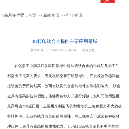
热搜关键词：
钛合金锻件
钛合金棒
钛合金法兰
钛靶
当前所在位置：
首页
>>
新闻资讯
>>
行业资讯
3D打印钛合金棒的主要应用领域
发布时间 ：2023-02-13 22:34:14
浏览次数 ：
在化学工业和其它各应用领域中对钛或钛合金的半成品及加工件
都提出了很高的要求，因此在航空和宇航领域中，开发检验仪器和监
控装置的费用特别高，故而对钛及艽合金制零件的价格影响大。 钛合
金具有最高的拉伸塑性，能够用各种方式进行焊接，长时间使用温度
最高可达250摄氏度，主要用来制造飞机和发动机上各种受力不大的板
村结构件。工业纯钛具有良好的可塑性，可以在冷态下成形各种板材
冲压件，还具有较髙的抗腐蚀能力。Ti5Al2.5Sn钛合金具有中等的室