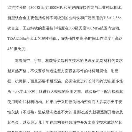
温抗拉强度（800摄氏度1000MPa和良好的焊接牲能与工业纯钛相比,
新型钛合金主要包括各种不同级别的业纯钛和广泛应用的Ti5Al2.5Sn
钛合金，工业纯钛的室温拉伸强度在350摄氏度700MPa范围内波动。
Ti5Al2.5Sn合金工艺塑性稍低，而热强性更高,长时间工作温度可高达
450摄氏度。
随着航空、宇航、核能等尖端科学技术的飞速发展,对材料的要求
越来越严格，不仅要求制造这些方面设备零件的材料耐腐蚀、耐磨
损、抗微振，面且还要求耐髙温。必需注意进行长时间的试验,很多场
所下,化学工业对于钛进行大规模的应用之前。试验条件下配合检验其
使用寿命和材料结构。如果由于采用惯例结构资料而大多表示出平安
性欠缺（不成熟）造成经济效益不大的话,那么首先就要逐渐开发钛及
其合金，以及最近几十年在结构资料领域中开发出髙度技术成熟的其