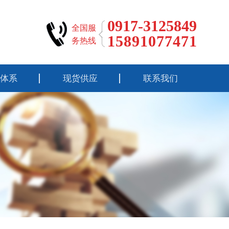
0917-3125849
全国服
15891077471
务热线
体系
现货供应
联系我们
标准
钛材料
性能
钛锻件
流程
钛加工件
报告
钛靶锆靶铬靶
钛标准件
钛设备