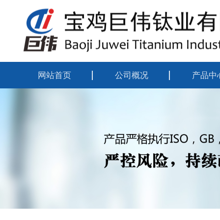
网站首页
公司概况
产品中
公司简介
钛合金
企业资质
钛合金
组织机构
钛合金
厂区掠影
靶材系
钛合金
钛设备