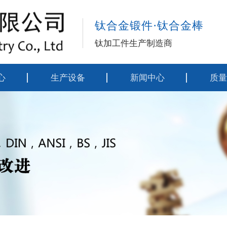
钛合金锻件·钛合金棒
钛加工件生产制造商
心
生产设备
新闻中心
质量
材料
公司动态
执行
锻件
行业资讯
工艺
制品
技术资料
工艺
列
检测
螺丝
类