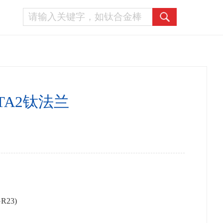
TA2钛法兰
GR23)